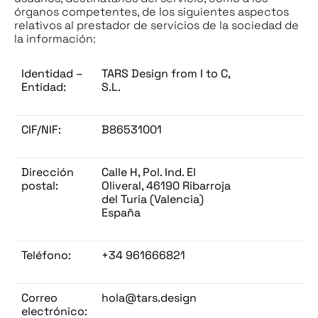
órganos competentes, de los siguientes aspectos
relativos al prestador de servicios de la sociedad de
la información:
Identidad –
TARS Design from I to C,
Entidad:
S.L.
CIF/NIF:
B86531001
Dirección
Calle H, Pol. Ind. El
postal:
Oliveral, 46190 Ribarroja
del Turia (Valencia)
España
Teléfono:
+34 961666821
Correo
hola@tars.design
electrónico: