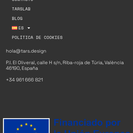
TARSLAB
BLOG
ES
POLÍTICA DE COOKIES
hola@tars.design
P.I. El Oliveral, calle H s/n, Riba-roja de Túria, València
46190, España
+34 961 666 821