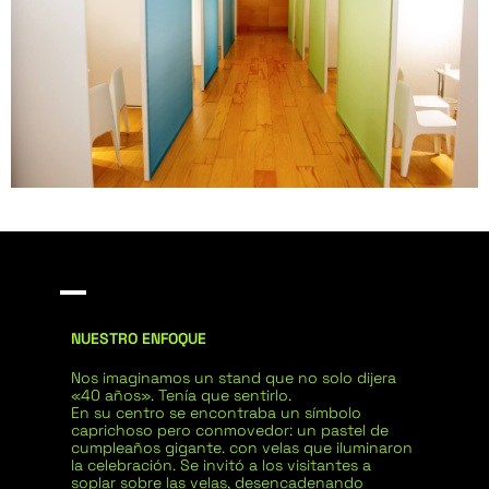
NUESTRO ENFOQUE
Nos imaginamos un stand que no solo dijera
«40 años».
Tenía que sentirlo.
En su centro se encontraba un símbolo
caprichoso pero conmovedor: un pastel de
cumpleaños gigante.
con velas que iluminaron
la celebración. Se invitó a los visitantes a
soplar sobre las velas, desencadenando