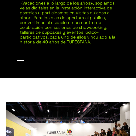
«Vacaciones a lo largo de los años», soplamos
velas digitales en la instalación interactiva de
pasteles y participamos en visitas guiadas al
stand. Para los días de apertura al público,
convertimos el espacio en un centro de
celebración con
sesiones de showcooking,
talleres de cupcakes y eventos lúdico-
participativos, cada uno de ellos vinculado a la
historia de 40 años de TURESPAÑA.