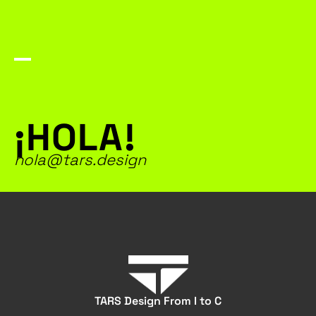
¡HOLA!
hola@tars.design
TARS Design From I to C