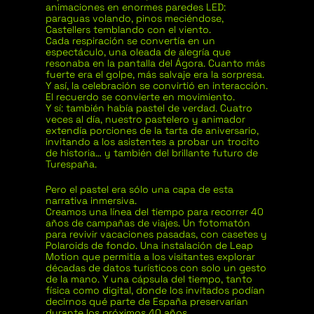
animaciones en enormes paredes LED:
paraguas volando, pinos meciéndose,
Castellers temblando con el viento.
Cada respiración se convertía en un
espectáculo, una oleada de alegría que
resonaba en la pantalla del Ágora. Cuanto más
fuerte era el golpe, más salvaje era la sorpresa.
Y así, la celebración se convirtió en interacción.
El recuerdo se convierte en movimiento.
Y sí: también había pastel de verdad. Cuatro
veces al día, nuestro pastelero y animador
extendía porciones de la tarta de aniversario,
invitando a los asistentes a probar un trocito
de historia… y también del brillante futuro de
Turespaña.
Pero el pastel era sólo una capa de esta
narrativa inmersiva.
Creamos una línea del tiempo para recorrer 40
años de campañas de viajes. Un fotomatón
para revivir vacaciones pasadas, con casetes y
Polaroids de fondo. Una instalación de Leap
Motion que permitía a los visitantes explorar
décadas de datos turísticos con solo un gesto
de la mano. Y una cápsula del tiempo, tanto
física como digital, donde los invitados podían
decirnos qué parte de España preservarían
durante los próximos 40 años.