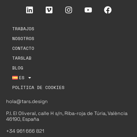
TRABAJOS
NOSOTROS
CONTACTO
TARSLAB
BLOG
ES
POLÍTICA DE COOKIES
hola@tars.design
P.I. El Oliveral, calle H s/n, Riba-roja de Túria, València
46190, España
+34 961 666 821