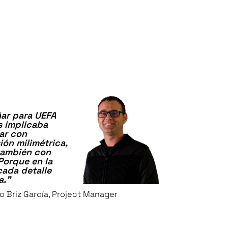
ñar para UEFA
s implicaba
ar con
ión milimétrica,
también con
Porque en la
 cada detalle
a.”
o Briz García, Project Manager