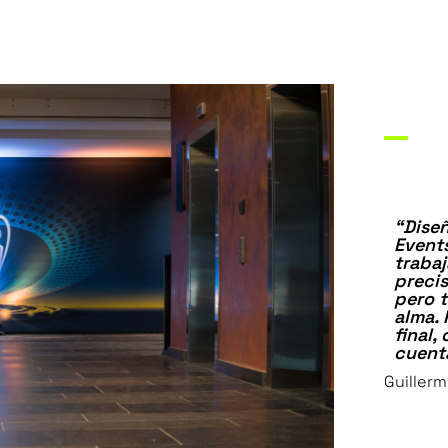
“Dise
Event
trabaj
precis
pero 
alma. 
final,
cuent
Guillerm