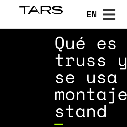
EN
Qué es
truss 
se usa
montaj
stand