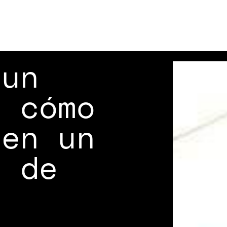
 un
y cómo
 en un
e de