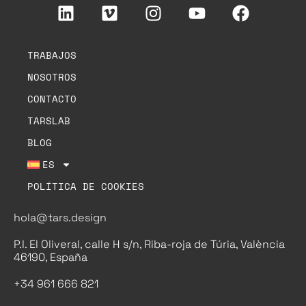
TRABAJOS
NOSOTROS
CONTACTO
TARSLAB
BLOG
ES
POLÍTICA DE COOKIES
hola@tars.design
P.I. El Oliveral, calle H s/n, Riba-roja de Túria, València
46190, España
+34 961 666 821